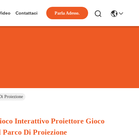
Video
Contattaci
Parla Adesso.
Di Proiezione
oco Interattivo Proiettore Gioco
l Parco Di Proiezione