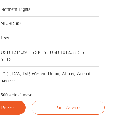
Northern Lights
NL-SD002
1 set
USD 1214.29 1-5 SETS , USD 1012.38 ＞5
SETS
T/T, , D/A, D/P, Western Union, Alipay, Wechat
pay ecc.
500 serie al mese
e Prezzo
Parla Adesso.