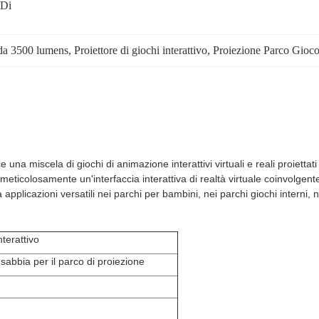
Di 
o da 3500 lumens
, 
Proiettore di giochi interattivo
, 
Proiezione Parco Gioco 
una miscela di giochi di animazione interattivi virtuali e reali proiettati
eticolosamente un'interfaccia interattiva di realtà virtuale coinvolgent
pplicazioni versatili nei parchi per bambini, nei parchi giochi interni, nei
nterattivo
sabbia per il parco di proiezione