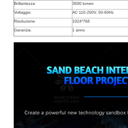
Brillantezza:
3500 lumen
Voltaggio:
AC 110-250V, 50-60Hz
Risoluzione:
1024*768
Garanzia:
1 anno