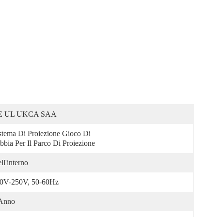
E UL UKCA SAA
stema Di Proiezione Gioco Di 
bbia Per Il Parco Di Proiezione
ll'interno
0V-250V, 50-60Hz
Anno